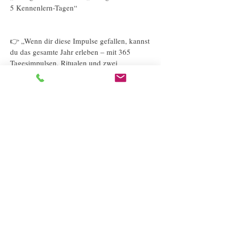
5 Kennenlern-Tagen“
👉 „Wenn dir diese Impulse gefallen, kannst
du das gesamte Jahr erleben – mit 365
Tagesimpulsen, Ritualen und zwei
persönlichen Gesprächen.“
Was „Der leise Kompass“ für
dich bewirken kann
Dieses Jahresprogramm ist dein stiller Begleiter
zu mehr Bewusstheit, Klarheit und innerer
Stärke. Du bekommst:
✅ Tägliche Impulse, die dich inspirieren,
entschleunigen und zum Nachdenken anregen