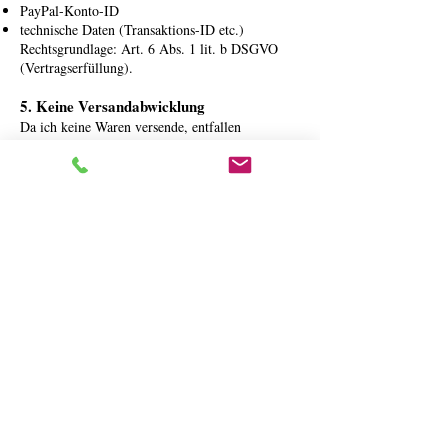
PayPal-Konto-ID
technische Daten (Transaktions-ID etc.)
Rechtsgrundlage: Art. 6 Abs. 1 lit. b DSGVO
(Vertragserfüllung).
5. Keine Versandabwicklung
Da ich keine Waren versende, entfallen
Datenverarbeitungen für Versanddienstleister.
6. Social Media Links
Ich verwende nur Links, keine eingebetteten
Social-Media-Plugins.
Es werden erst Daten übertragen, wenn du aktiv
auf den Link klickst.
7. Speicherdauer
Ich speichere personenbezogene Daten nur so
lange, wie es für die genannten Zwecke
notwendig ist oder gesetzliche
Aufbewahrungsfristen bestehen.
8. Rechte der Betroffenen
Du hast jederzeit folgende Rechte: