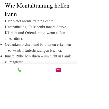
Wie Mentaltraining helfen
kann
Hier bietet Mentaltraining echte
Unterstützung. Es schenkt innere Stärke,
Klarheit und Orientierung, wenn außen
alles stürmt:
Gedanken ordnen und Prioritäten erkennen
– so werden Entscheidungen leichter.
Innere Ruhe bewahren – um nicht in Panik
zu reagieren.
Handlungsfähig bleiben – statt sich von der
Situation überwältigen zu lassen.
Hoffnung ausstrahlen – Angehörige
können Zuversicht vermitteln, auch wenn
die Situation belastend ist.
Das Ergebnis: Wer mental stark bleibt,
kann nicht nur für sich selbst sorgen,
sondern auch für die Menschen, die er